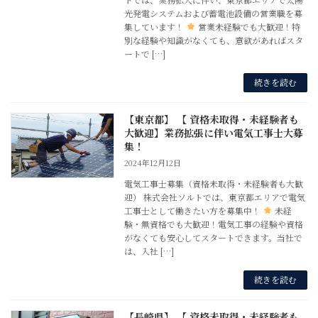
光発電システムおよび蓄電池設備の営業職を募
集しています！
営業未経験でも大歓迎！特
別な経験や知識がなくても、意欲があればスタ
ートで […]
続きを読む
【東京都】 【 資格未取得・未経験者も
大歓迎】業務拡張に伴い電気工事士大募
集！
2024年12月12日
電気工事士募集（資格未取得・未経験者も大歓
迎） 株式会社ソルトでは、東京都エリアで電気
工事士として働きたい方を募集中！
未経
験・無資格でも大歓迎！電気工事の経験や資格
がなくても安心してスタートできます。当社で
は、入社 […]
続きを読む
【長崎県】 【 資格未取得・未経験者も