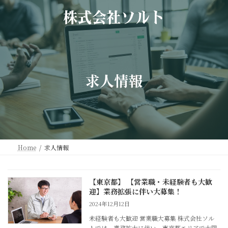
コ
ナ
ン
ビ
テ
ゲ
ン
ー
ツ
シ
へ
ョ
ス
ン
求人情報
キ
に
ッ
移
プ
動
Home
求人情報
【東京都】 【営業職・未経験者も大歓
迎】業務拡張に伴い大募集！
2024年12月12日
未経験者も大歓迎 営業職大募集 株式会社ソル
トでは、業務拡大に伴い、東京都エリアで太陽